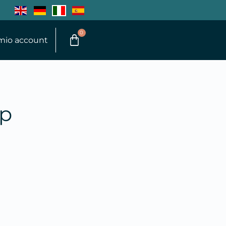
0
 mio account
mp