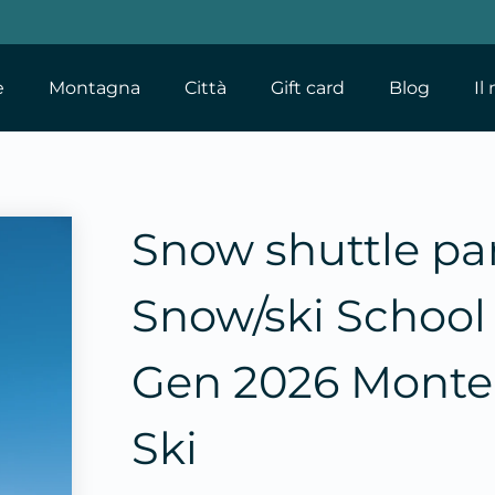
e
Montagna
Città
Gift card
Blog
Il
Snow shuttle par
Snow/ski School 
Gen 2026 Monte
Ski