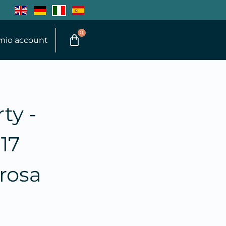
0
 mio account
ty -
17
rosa