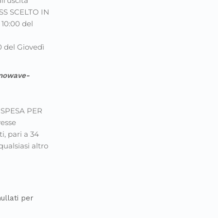
l’uscita
S SCELTO IN
10:00 del
 del Giovedì
 Snowave-
 SPESA PER
vesse
i, pari a 34
ualsiasi altro
ullati per