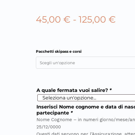
45,00
€
-
125,00
€
Pacchetti skipass e corsi
A quale fermata vuoi salire?
*
Inserisci Nome cognome e data di nasc
partecipante
*
Nome Cognome – in numeri giorno/mese/an
25/12/0000
Questi dati servono per l’Assicurazione, atte