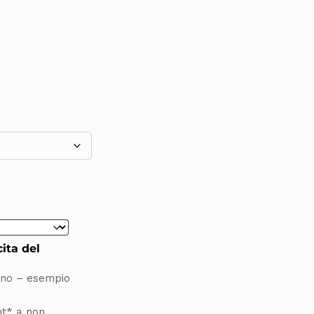
ita del
no – esempio
nt* a non