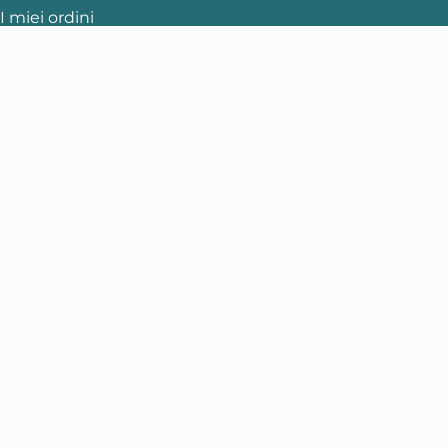
I miei ordini
Dettagli account
LINK UTILI
Privacy Policy
Cookie Policy
CONTACT INFO
snowavetravel@gmail.com
Booking Surf & Snow: Linda
Surfskate Skate Longboard