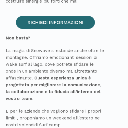
costruire
sinergie
più forti che mai.
RICHIEDI INFORMAZIONI
Non basta?
La magia d
i
Snowave si estende anche oltre le
montagne. Offriamo emozionanti sessioni di
wake
surf
al
lago, dove potrete sfidare le
onde in un ambiente diverso ma altrettanto
affascinante.
Questa esperienza unica è
progettata per migliorare la comunicazione,
la collaborazione e la fiducia all’interno
del
vostro team
.
E per
le aziende
che vogliono
sfidare i propri
limiti
,
proponiamo
un
weekend all’estero
nei
nostri splendidi Surf camp.